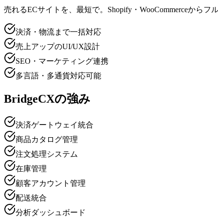
売れるECサイトを、最短で。Shopify・WooCommer
決済・物流まで一括対応
売上アップのUI/UX設計
SEO・マーケティング連携
多言語・多通貨対応可能
BridgeCXの強み
決済ゲートウェイ統合
商品カタログ管理
注文処理システム
在庫管理
顧客アカウント管理
配送統合
分析ダッシュボード