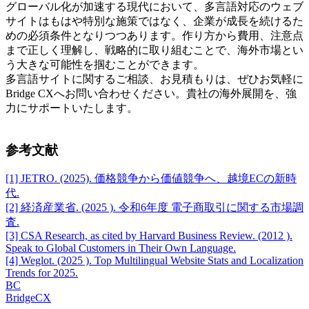
グローバル化が加速する現代において、多言語対応のウェブ
サイトはもはや特別な施策ではなく、企業が成長を続けるた
めの必須条件となりつつあります。作り方から費用、注意点
まで正しく理解し、戦略的に取り組むことで、海外市場とい
う大きな可能性を掴むことができます。
多言語サイトに関するご相談、お見積もりは、ぜひお気軽に
Bridge CXへお問い合わせください。貴社の海外展開を、強
力にサポートいたします。
参考文献
[1]
JETRO. (2025). 価格競争から価値競争へ、越境ECの新時
代.
[2]
経済産業省. (2025 ). 令和6年度 電子商取引に関する市場調
査.
[3]
CSA Research, as cited by Harvard Business Review. (2012 ).
Speak to Global Customers in Their Own Language.
[4]
Weglot. (2025 ). Top Multilingual Website Stats and Localization
Trends for 2025.
BC
BridgeCX